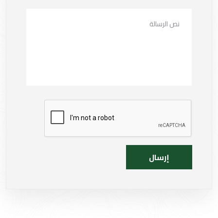
إرسال